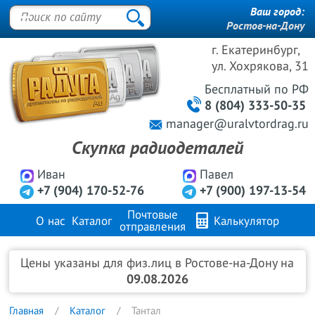
Ваш город:
Ростов-на-Дону
г. Екатеринбург,
ул. Хохрякова, 31
Бесплатный
по РФ
8 (804) 333-50-35
manager@uralvtordrag.ru
Скупка радиодеталей
Иван
Павел
+7 (904) 170-52-76
+7 (900) 197-13-54
Почтовые
О нас
Каталог
Калькулятор
отправления
Продажа металлов
FAQ
Контакты
Цены указаны для физ.лиц в Ростове-на-Дону на
09.08.2026
Главная
Каталог
Тантал