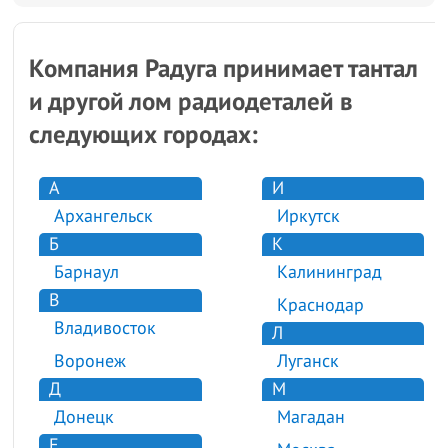
Компания Радуга принимает тантал
и другой лом радиодеталей в
следующих городах:
А
И
Архангельск
Иркутск
Б
К
Барнаул
Калининград
В
Краснодар
Владивосток
Л
Воронеж
Луганск
Д
М
Донецк
Магадан
Е