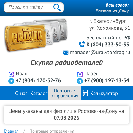
Ваш город:
Ростов-на-Дону
г. Екатеринбург,
ул. Хохрякова, 31
Бесплатный
по РФ
8 (804) 333-50-35
manager@uralvtordrag.ru
Скупка радиодеталей
Иван
Павел
+7 (904) 170-52-76
+7 (900) 197-13-54
Почтовые
О нас
Каталог
Калькулятор
отправления
Продажа металлов
FAQ
Контакты
Цены указаны для физ.лиц в Ростове-на-Дону на
07.08.2026
Главная
Почтовые отправления