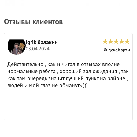
Отзывы клиентов
Анатолий И.
15.03.2024
с.Карты
Яндекс.К
не
Отличная компания 👍
 , так
оне ,