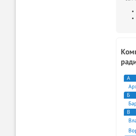
Комп
ради
А
Ар
Б
Ба
В
Вл
Во