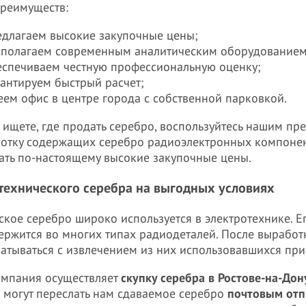
реимуществ:
едлагаем высокие закупочные цены;
сполагаем современным аналитическим оборудованием
еспечиваем честную профессиональную оценку;
рантируем быстрый расчет;
еем офис в центре города с собственной парковкой.
 ищете, где продать серебро, воспользуйтесь нашим п
отку содержащих серебро радиоэлектронных компонент
ать по-настоящему высокие закупочные цены.
технического серебра на выгодных условиях
ское серебро широко используется в электротехнике. Е
ержится во многих типах радиодеталей. После выработ
атываться с извлечением из них использовавшихся при
мпания осуществляет
скупку серебра в Ростове-на-Дон
 могут переслать нам сдаваемое серебро
почтовым отп