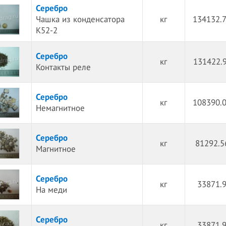
Серебро
Чашка из конденсатора
кг
134132.7
К52-2
Серебро
кг
131422.9
Контакты реле
Серебро
кг
108390.0
Немагнитное
Серебро
кг
81292.5
Магнитное
Серебро
кг
33871.9
На меди
Серебро
кг
33871.9