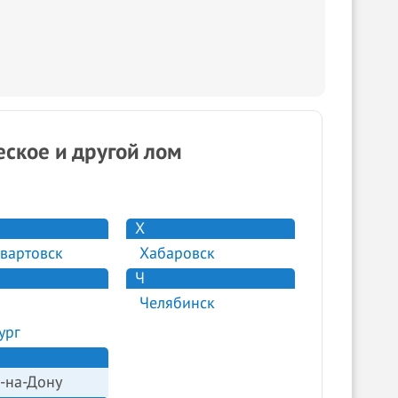
ское и другой лом
Х
вартовск
Хабаровск
Ч
Челябинск
ург
-на-Дону