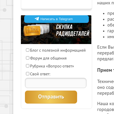
наших п
пр
ра
Написать в Telegram
об
га
Что бы Вы хотели видеть на
им
нашем сайте?
Если Вы
Блог с полезной информацией
График работы в
перераб
Форум для общения
предлаг
праздничные дни
05-06-2026
Рубрика «Вопрос-ответ»
Прием 
Внимание! с 12 июня по 14
Свой ответ:
июня, ООО "Радуга" не
Техниче
работает. Поздравляем с
оно сод
праздником.
Подробнее
перераб
Наша ко
городов