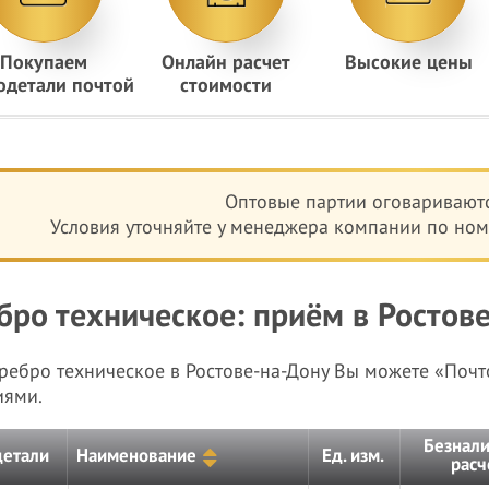
Покупаем
Онлайн расчет
Высокие цены
одетали почтой
стоимости
Оптовые партии оговариваютс
Условия уточняйте у менеджера компании по номе
бро техническое: приём в Ростове
еребро техническое в Ростове-на-Дону Вы можете «По
иями.
Безнал
детали
Наименование
Ед. изм.
расч