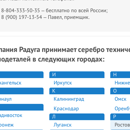
8-804-333-50-35 ‒ бесплатно по всей России;
8 (900) 197-13-54 ‒ Павел, приемщик.
ания Радуга принимает серебро техниче
одеталей в следующих городах:
И
Н
хангельск
Иркутск
Нижне
К
О
рнаул
Калининград
Омск
Краснодар
Оренб
адивосток
Л
Р
ронеж
Луганск
Ростов