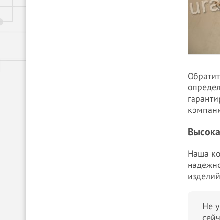
Обратит
определ
гаранти
компани
Высока
Наша ко
надежно
изделий
Не у
сейч