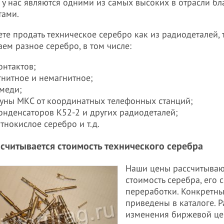
 у нас являются одними из самых высоких в отрасли б
тами.
те продать техническое серебро как из радиодеталей, 
ем разное серебро, в том числе:
онтактов;
гнитное и немагнитное;
 меди;
руны МКС от координатных телефонных станций;
конденсаторов К52-2 и других радиодеталей;
тнокислое серебро и т.д.
ссчитывается стоимость технического серебра
Наши цены рассчитывают
стоимость серебра, его
переработки. Конкретн
приведены в каталоге. 
изменения биржевой це