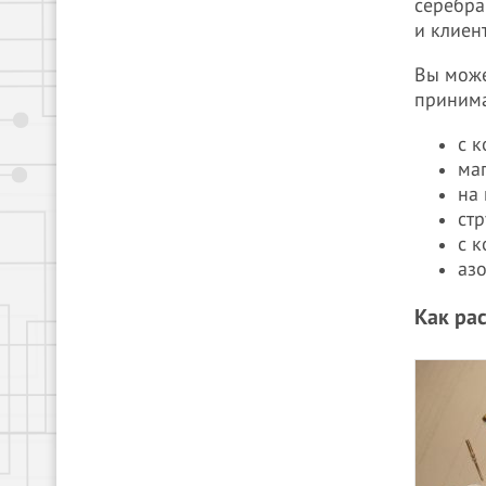
серебра
и клиен
Вы може
принима
с к
ма
на
ст
с 
азо
Как ра